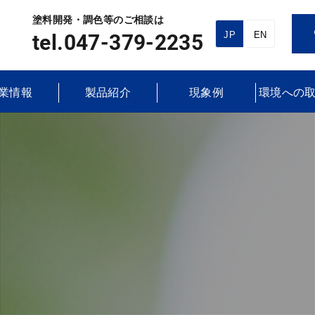
塗料開発・調色等のご相談は
JP
EN
tel.047-379-2235
業情報
製品紹介
現象例
環境への