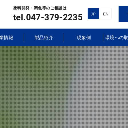
塗料開発・調色等のご相談は
JP
EN
tel.047-379-2235
業情報
製品紹介
現象例
環境への