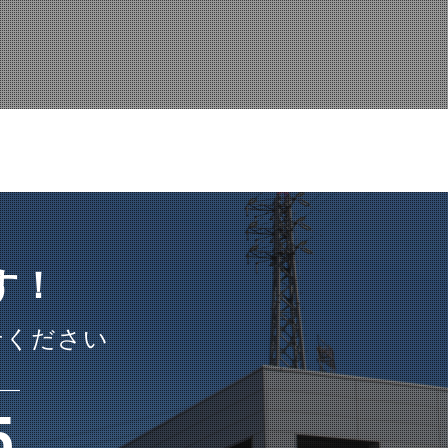
す！
せください
5