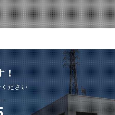
す！
せください
5