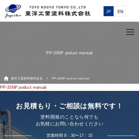
JP
EN
PP-33NP poduct manual
東洋工業塗料株式会社
PP-33NP poduct manual
PP-33NP poduct manual
お見積もり・ご相談は無料です！
塗料開発のことなら何でも
お気軽にお問い合わせください
営業時間 8：30〜17：15